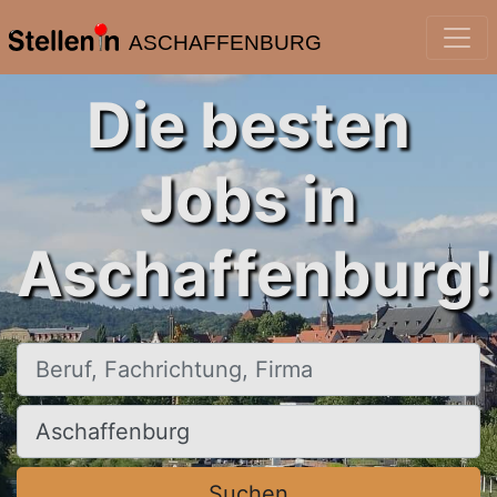
ASCHAFFENBURG
Die besten
Jobs in
Aschaffenburg!
Beruf, Fachrichtung, Firma
Ort, Stadt
Suchen