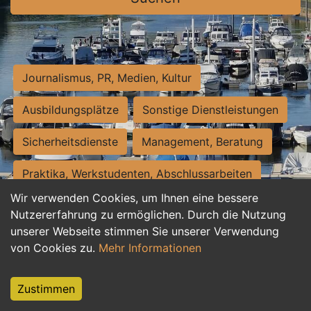
Journalismus, PR, Medien, Kultur
Ausbildungsplätze
Sonstige Dienstleistungen
Sicherheitsdienste
Management, Beratung
Praktika, Werkstudenten, Abschlussarbeiten
Wir verwenden Cookies, um Ihnen eine bessere
Personalwesen
Assistenz, Sekretariat
Nutzererfahrung zu ermöglichen. Durch die Nutzung
unserer Webseite stimmen Sie unserer Verwendung
Hilfskräfte, Aushilfs- und Nebenjobs
von Cookies zu.
Mehr Informationen
Einkauf, Logistik, Materialwirtschaft
Zustimmen
Weiterbildung, Studium, duale Ausbildung