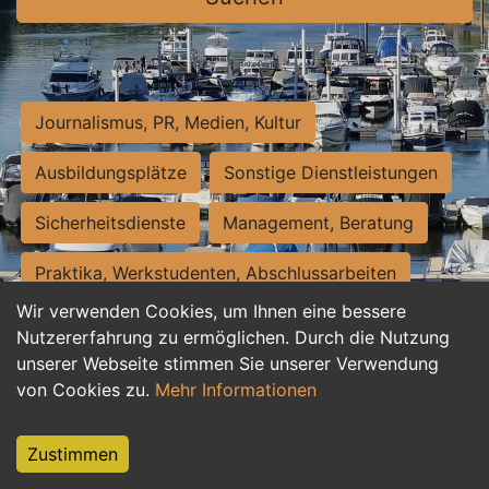
Journalismus, PR, Medien, Kultur
Ausbildungsplätze
Sonstige Dienstleistungen
Sicherheitsdienste
Management, Beratung
Praktika, Werkstudenten, Abschlussarbeiten
Wir verwenden Cookies, um Ihnen eine bessere
Personalwesen
Assistenz, Sekretariat
Nutzererfahrung zu ermöglichen. Durch die Nutzung
unserer Webseite stimmen Sie unserer Verwendung
Hilfskräfte, Aushilfs- und Nebenjobs
von Cookies zu.
Mehr Informationen
Einkauf, Logistik, Materialwirtschaft
Zustimmen
Weiterbildung, Studium, duale Ausbildung