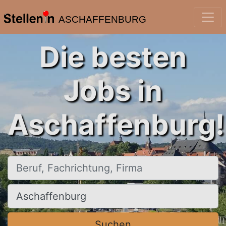
ASCHAFFENBURG
Die besten
Jobs in
Aschaffenburg!
Beruf, Fachrichtung, Firma
Ort, Stadt
Suchen