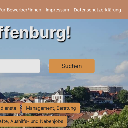
Für Bewerber*innen
Impressum
Datenschutzerklärung
ffenburg!
Suchen
sdienste
Management, Beratung
räfte, Aushilfs- und Nebenjobs