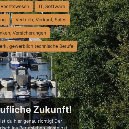
Rechtswesen
IT, Software
ung
Vertrieb, Verkauf, Sales
nken, Versicherungen
rk, gewerblich technische Berufe
rufliche Zukunft!
st du hier genau richtig! Der
isch ins Berufsleben einsteigst,