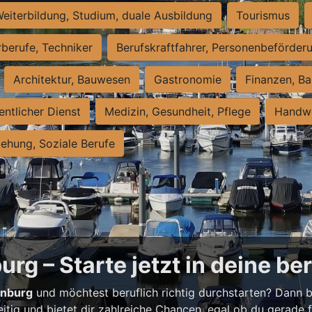
eiterbildung, Studium, duale Ausbildung
Tourismus
rberufe, Techniker
Berufskraftfahrer, Personenbeförder
Architektur, Bauwesen
Gastronomie
Finanzen, Ba
entlicher Dienst
Medizin, Gesundheit, Pflege
Handwe
iehung, Soziale Berufe
rg – Starte jetzt in deine be
enburg
und möchtest beruflich richtig durchstarten? Dann bi
eitig und bietet dir zahlreiche Chancen, egal ob du gerade fr