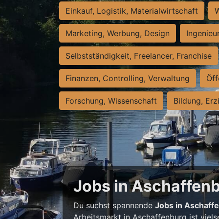
Einkauf, Logistik, Materialwirtschaft
W
Marketing, Werbung, Design
Ingenieu
Selbstständigkeit, Freelancer, Franchise
Finanzen, Controlling, Verwaltung
Öff
Forschung, Wissenschaft
Bildung, Erz
Jobs in Aschaffenbu
Du suchst spannende
Jobs in Aschaff
Arbeitsmarkt in Aschaffenburg ist viels