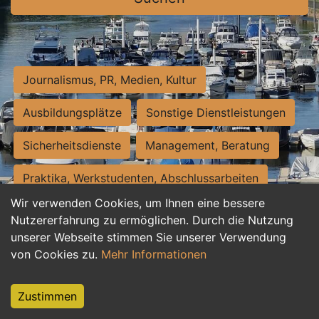
Journalismus, PR, Medien, Kultur
Ausbildungsplätze
Sonstige Dienstleistungen
Sicherheitsdienste
Management, Beratung
Praktika, Werkstudenten, Abschlussarbeiten
Wir verwenden Cookies, um Ihnen eine bessere
Personalwesen
Assistenz, Sekretariat
Nutzererfahrung zu ermöglichen. Durch die Nutzung
unserer Webseite stimmen Sie unserer Verwendung
Hilfskräfte, Aushilfs- und Nebenjobs
von Cookies zu.
Mehr Informationen
Einkauf, Logistik, Materialwirtschaft
Zustimmen
Weiterbildung, Studium, duale Ausbildung