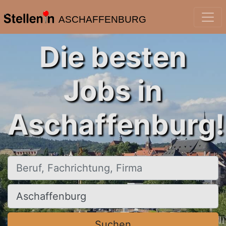
ASCHAFFENBURG
Die besten
Jobs in
Aschaffenburg!
Beruf, Fachrichtung, Firma
Ort, Stadt
Suchen