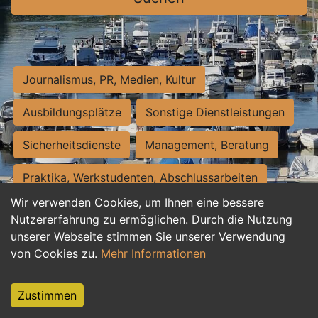
Journalismus, PR, Medien, Kultur
Ausbildungsplätze
Sonstige Dienstleistungen
Sicherheitsdienste
Management, Beratung
Praktika, Werkstudenten, Abschlussarbeiten
Wir verwenden Cookies, um Ihnen eine bessere
Personalwesen
Assistenz, Sekretariat
Nutzererfahrung zu ermöglichen. Durch die Nutzung
unserer Webseite stimmen Sie unserer Verwendung
Hilfskräfte, Aushilfs- und Nebenjobs
von Cookies zu.
Mehr Informationen
Einkauf, Logistik, Materialwirtschaft
Zustimmen
Weiterbildung, Studium, duale Ausbildung