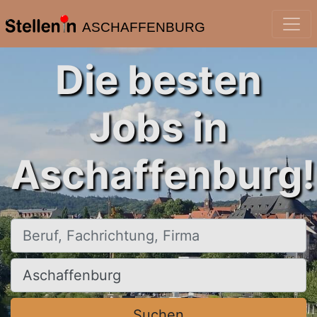
ASCHAFFENBURG
Die besten
Jobs in
Aschaffenburg!
Beruf, Fachrichtung, Firma
Ort, Stadt
Suchen