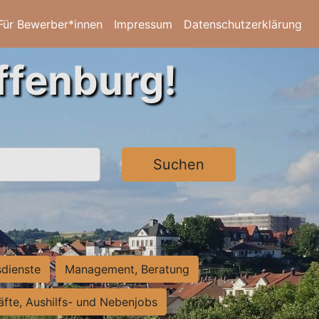
Für Bewerber*innen
Impressum
Datenschutzerklärung
ffenburg!
Suchen
sdienste
Management, Beratung
räfte, Aushilfs- und Nebenjobs