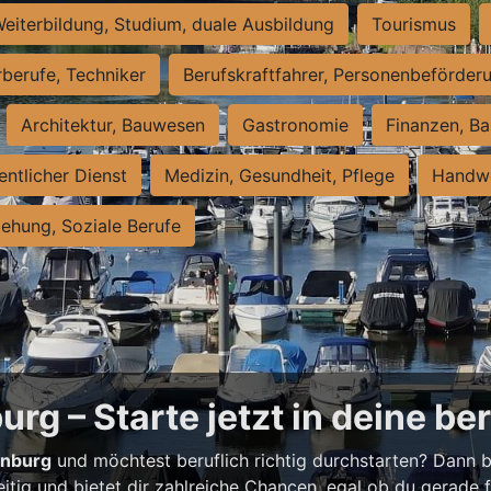
eiterbildung, Studium, duale Ausbildung
Tourismus
rberufe, Techniker
Berufskraftfahrer, Personenbeförder
Architektur, Bauwesen
Gastronomie
Finanzen, Ba
entlicher Dienst
Medizin, Gesundheit, Pflege
Handwe
iehung, Soziale Berufe
rg – Starte jetzt in deine be
enburg
und möchtest beruflich richtig durchstarten? Dann bi
eitig und bietet dir zahlreiche Chancen, egal ob du gerade fr