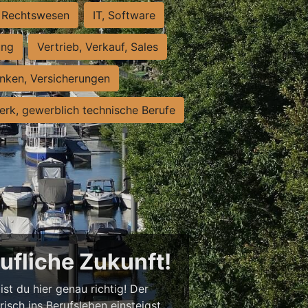
Rechtswesen
IT, Software
ung
Vertrieb, Verkauf, Sales
nken, Versicherungen
rk, gewerblich technische Berufe
rufliche Zukunft!
st du hier genau richtig! Der
isch ins Berufsleben einsteigst,