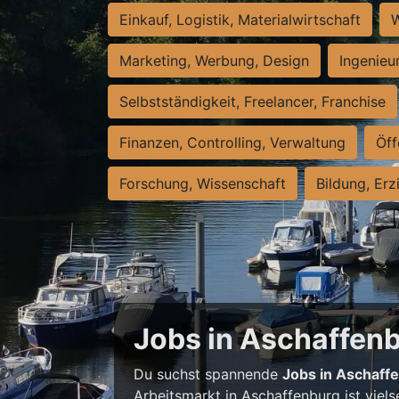
Einkauf, Logistik, Materialwirtschaft
W
Marketing, Werbung, Design
Ingenieu
Selbstständigkeit, Freelancer, Franchise
Finanzen, Controlling, Verwaltung
Öff
Forschung, Wissenschaft
Bildung, Erz
Jobs in Aschaffenbu
Du suchst spannende
Jobs in Aschaff
Arbeitsmarkt in Aschaffenburg ist viels