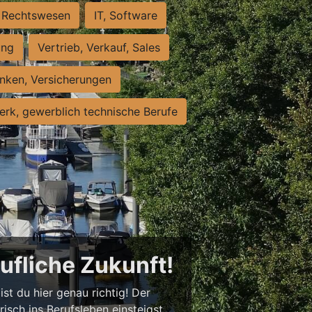
Rechtswesen
IT, Software
ung
Vertrieb, Verkauf, Sales
nken, Versicherungen
rk, gewerblich technische Berufe
rufliche Zukunft!
st du hier genau richtig! Der
isch ins Berufsleben einsteigst,