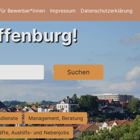
Für Bewerber*innen
Impressum
Datenschutzerklärung
ffenburg!
Suchen
sdienste
Management, Beratung
räfte, Aushilfs- und Nebenjobs