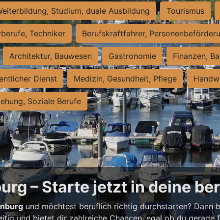
eiterbildung, Studium, duale Ausbildung
Tourismus
rberufe, Techniker
Berufskraftfahrer, Personenbeförder
Architektur, Bauwesen
Gastronomie
Finanzen, Ba
entlicher Dienst
Medizin, Gesundheit, Pflege
Handwe
iehung, Soziale Berufe
rg – Starte jetzt in deine be
enburg
und möchtest beruflich richtig durchstarten? Dann bi
eitig und bietet dir zahlreiche Chancen, egal ob du gerade fr