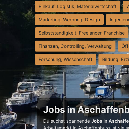
Einkauf, Logistik, Materialwirtschaft
W
Marketing, Werbung, Design
Ingenieu
Selbstständigkeit, Freelancer, Franchise
Finanzen, Controlling, Verwaltung
Öff
Forschung, Wissenschaft
Bildung, Erz
Jobs in Aschaffenbu
Du suchst spannende
Jobs in Aschaff
Arbeitsmarkt in Aschaffenburg ist viels