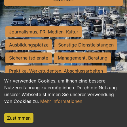
Journalismus, PR, Medien, Kultur
Ausbildungsplätze
Sonstige Dienstleistungen
Sicherheitsdienste
Management, Beratung
Praktika, Werkstudenten, Abschlussarbeiten
Wir verwenden Cookies, um Ihnen eine bessere
Personalwesen
Assistenz, Sekretariat
Nutzererfahrung zu ermöglichen. Durch die Nutzung
unserer Webseite stimmen Sie unserer Verwendung
Hilfskräfte, Aushilfs- und Nebenjobs
von Cookies zu.
Mehr Informationen
Einkauf, Logistik, Materialwirtschaft
Zustimmen
Weiterbildung, Studium, duale Ausbildung