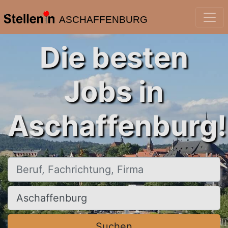
ASCHAFFENBURG
Die besten
Jobs in
Aschaffenburg!
Beruf, Fachrichtung, Firma
Ort, Stadt
Suchen