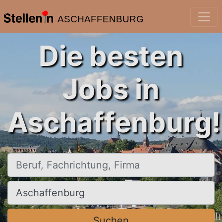
ASCHAFFENBURG
Die besten
Jobs in
Aschaffenburg!
Beruf, Fachrichtung, Firma
Ort, Stadt
Suchen