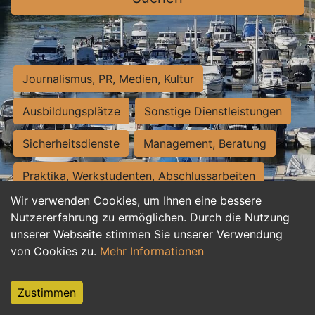
Journalismus, PR, Medien, Kultur
Ausbildungsplätze
Sonstige Dienstleistungen
Sicherheitsdienste
Management, Beratung
Praktika, Werkstudenten, Abschlussarbeiten
Wir verwenden Cookies, um Ihnen eine bessere
Personalwesen
Assistenz, Sekretariat
Nutzererfahrung zu ermöglichen. Durch die Nutzung
unserer Webseite stimmen Sie unserer Verwendung
Hilfskräfte, Aushilfs- und Nebenjobs
von Cookies zu.
Mehr Informationen
Einkauf, Logistik, Materialwirtschaft
Zustimmen
Weiterbildung, Studium, duale Ausbildung