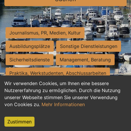
Journalismus, PR, Medien, Kultur
Ausbildungsplätze
Sonstige Dienstleistungen
Sicherheitsdienste
Management, Beratung
Praktika, Werkstudenten, Abschlussarbeiten
Wir verwenden Cookies, um Ihnen eine bessere
Personalwesen
Assistenz, Sekretariat
Nutzererfahrung zu ermöglichen. Durch die Nutzung
unserer Webseite stimmen Sie unserer Verwendung
Hilfskräfte, Aushilfs- und Nebenjobs
von Cookies zu.
Mehr Informationen
Einkauf, Logistik, Materialwirtschaft
Zustimmen
Weiterbildung, Studium, duale Ausbildung