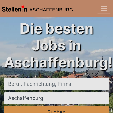
ASCHAFFENBURG
Die besten
Jobs in
Aschaffenburg!
Beruf, Fachrichtung, Firma
Ort, Stadt
Suchen