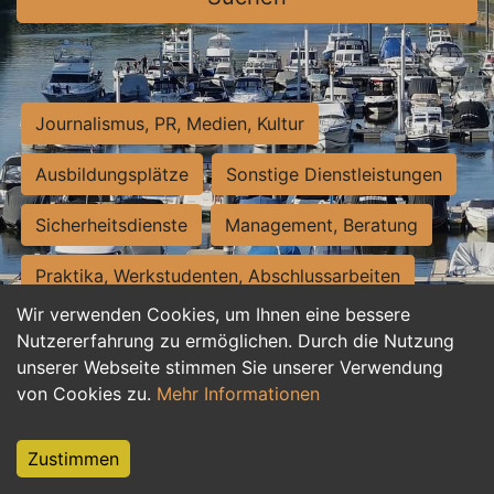
Journalismus, PR, Medien, Kultur
Ausbildungsplätze
Sonstige Dienstleistungen
Sicherheitsdienste
Management, Beratung
Praktika, Werkstudenten, Abschlussarbeiten
Wir verwenden Cookies, um Ihnen eine bessere
Personalwesen
Assistenz, Sekretariat
Nutzererfahrung zu ermöglichen. Durch die Nutzung
unserer Webseite stimmen Sie unserer Verwendung
Hilfskräfte, Aushilfs- und Nebenjobs
von Cookies zu.
Mehr Informationen
Einkauf, Logistik, Materialwirtschaft
Zustimmen
Weiterbildung, Studium, duale Ausbildung