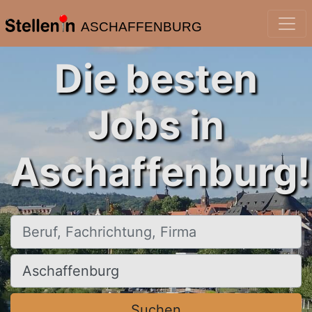
ASCHAFFENBURG
Die besten
Jobs in
Aschaffenburg!
Beruf, Fachrichtung, Firma
Ort, Stadt
Suchen