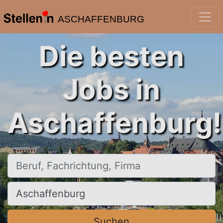
ASCHAFFENBURG
Die besten
Jobs in
Aschaffenburg!
Beruf, Fachrichtung, Firma
Ort, Stadt
Suchen