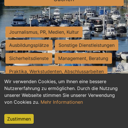
Journalismus, PR, Medien, Kultur
Ausbildungsplätze
Sonstige Dienstleistungen
Sicherheitsdienste
Management, Beratung
Praktika, Werkstudenten, Abschlussarbeiten
Wir verwenden Cookies, um Ihnen eine bessere
Personalwesen
Assistenz, Sekretariat
Nutzererfahrung zu ermöglichen. Durch die Nutzung
unserer Webseite stimmen Sie unserer Verwendung
Hilfskräfte, Aushilfs- und Nebenjobs
von Cookies zu.
Mehr Informationen
Einkauf, Logistik, Materialwirtschaft
Zustimmen
Weiterbildung, Studium, duale Ausbildung