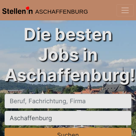
ASCHAFFENBURG
Die besten
Jobs in
Aschaffenburg!
Beruf, Fachrichtung, Firma
Ort, Stadt
Suchen