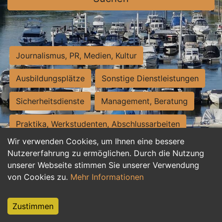
Journalismus, PR, Medien, Kultur
Ausbildungsplätze
Sonstige Dienstleistungen
Sicherheitsdienste
Management, Beratung
Praktika, Werkstudenten, Abschlussarbeiten
Wir verwenden Cookies, um Ihnen eine bessere
Personalwesen
Assistenz, Sekretariat
Nutzererfahrung zu ermöglichen. Durch die Nutzung
unserer Webseite stimmen Sie unserer Verwendung
Hilfskräfte, Aushilfs- und Nebenjobs
von Cookies zu.
Mehr Informationen
Einkauf, Logistik, Materialwirtschaft
Zustimmen
Weiterbildung, Studium, duale Ausbildung