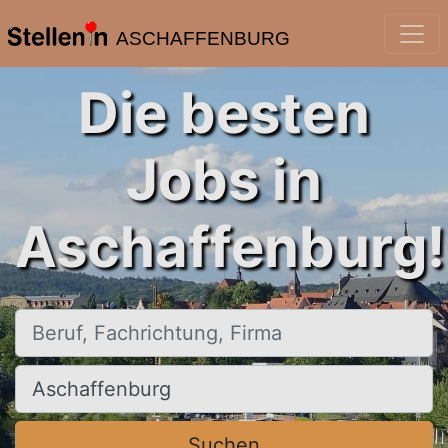
ASCHAFFENBURG
Die besten
Jobs in
Aschaffenburg!
Beruf, Fachrichtung, Firma
Ort, Stadt
Suchen