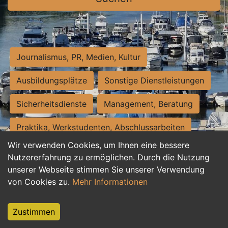
Journalismus, PR, Medien, Kultur
Ausbildungsplätze
Sonstige Dienstleistungen
Sicherheitsdienste
Management, Beratung
Praktika, Werkstudenten, Abschlussarbeiten
Wir verwenden Cookies, um Ihnen eine bessere
Personalwesen
Assistenz, Sekretariat
Nutzererfahrung zu ermöglichen. Durch die Nutzung
unserer Webseite stimmen Sie unserer Verwendung
Hilfskräfte, Aushilfs- und Nebenjobs
von Cookies zu.
Mehr Informationen
Einkauf, Logistik, Materialwirtschaft
Zustimmen
Weiterbildung, Studium, duale Ausbildung