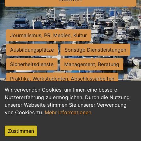
Journalismus, PR, Medien, Kultur
Ausbildungsplätze
Sonstige Dienstleistungen
Sicherheitsdienste
Management, Beratung
Praktika, Werkstudenten, Abschlussarbeiten
Wir verwenden Cookies, um Ihnen eine bessere
Personalwesen
Assistenz, Sekretariat
Nutzererfahrung zu ermöglichen. Durch die Nutzung
unserer Webseite stimmen Sie unserer Verwendung
Hilfskräfte, Aushilfs- und Nebenjobs
von Cookies zu.
Mehr Informationen
Einkauf, Logistik, Materialwirtschaft
Zustimmen
Weiterbildung, Studium, duale Ausbildung