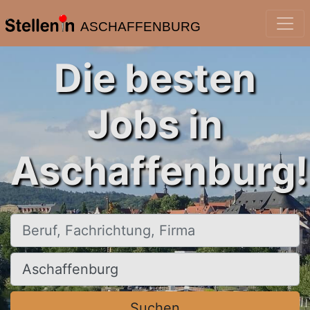
ASCHAFFENBURG
Die besten
Jobs in
Aschaffenburg!
Beruf, Fachrichtung, Firma
Ort, Stadt
Suchen