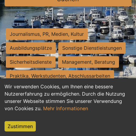
Journalismus, PR, Medien, Kultur
Ausbildungsplätze
Sonstige Dienstleistungen
Sicherheitsdienste
Management, Beratung
Praktika, Werkstudenten, Abschlussarbeiten
Wir verwenden Cookies, um Ihnen eine bessere
Personalwesen
Assistenz, Sekretariat
Nutzererfahrung zu ermöglichen. Durch die Nutzung
unserer Webseite stimmen Sie unserer Verwendung
Hilfskräfte, Aushilfs- und Nebenjobs
von Cookies zu.
Mehr Informationen
Einkauf, Logistik, Materialwirtschaft
Zustimmen
Weiterbildung, Studium, duale Ausbildung