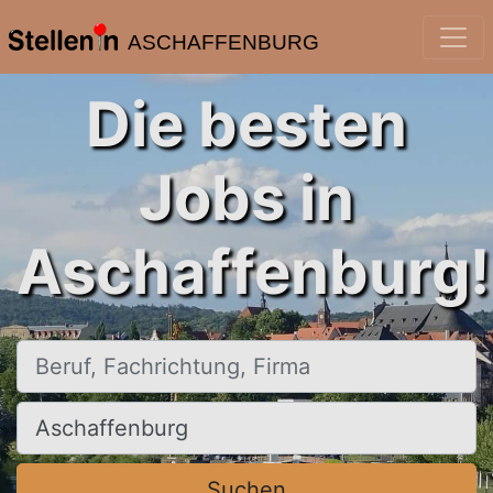
ASCHAFFENBURG
Die besten
Jobs in
Aschaffenburg!
Beruf, Fachrichtung, Firma
Ort, Stadt
Suchen