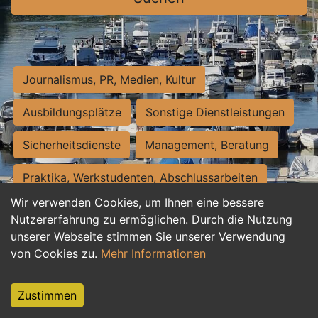
Journalismus, PR, Medien, Kultur
Ausbildungsplätze
Sonstige Dienstleistungen
Sicherheitsdienste
Management, Beratung
Praktika, Werkstudenten, Abschlussarbeiten
Wir verwenden Cookies, um Ihnen eine bessere
Personalwesen
Assistenz, Sekretariat
Nutzererfahrung zu ermöglichen. Durch die Nutzung
unserer Webseite stimmen Sie unserer Verwendung
Hilfskräfte, Aushilfs- und Nebenjobs
von Cookies zu.
Mehr Informationen
Einkauf, Logistik, Materialwirtschaft
Zustimmen
Weiterbildung, Studium, duale Ausbildung