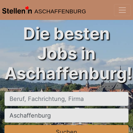
ASCHAFFENBURG
Die besten
Jobs in
Aschaffenburg!
Beruf, Fachrichtung, Firma
Ort, Stadt
Suchen