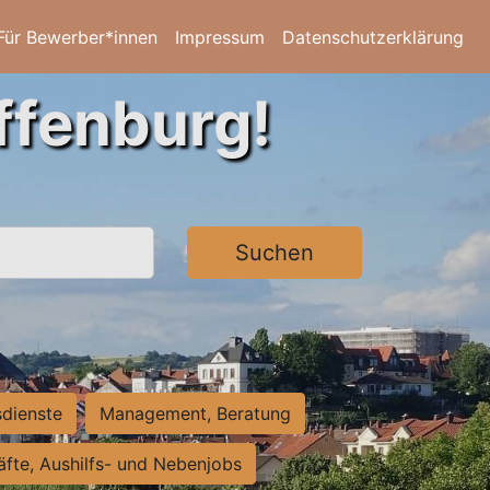
Für Bewerber*innen
Impressum
Datenschutzerklärung
ffenburg!
Suchen
sdienste
Management, Beratung
räfte, Aushilfs- und Nebenjobs