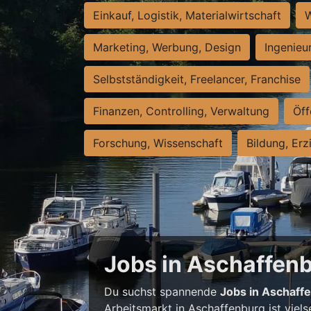
Einkauf, Logistik, Materialwirtschaft
W
Marketing, Werbung, Design
Ingenieu
Selbstständigkeit, Freelancer, Franchise
Finanzen, Controlling, Verwaltung
Öff
Forschung, Wissenschaft
Bildung, Erz
Jobs in Aschaffenbu
Du suchst spannende
Jobs in Aschaff
Arbeitsmarkt in Aschaffenburg ist viels