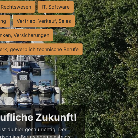
Rechtswesen
IT, Software
ung
Vertrieb, Verkauf, Sales
nken, Versicherungen
rk, gewerblich technische Berufe
rufliche Zukunft!
st du hier genau richtig! Der
isch ins Berufsleben einsteigst,