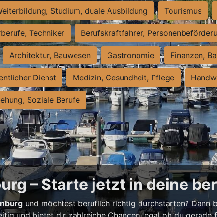
eiterbildung, Studium, duale Ausbildung
Tourismus
rberufe, Techniker
Berufskraftfahrer, Personenbeförder
Architektur, Bauwesen
Gastronomie
Finanzen, Ba
entlicher Dienst
Medizin, Gesundheit, Pflege
Handwe
iehung, Soziale Berufe
rg – Starte jetzt in deine be
enburg
und möchtest beruflich richtig durchstarten? Dann bi
eitig und bietet dir zahlreiche Chancen, egal ob du gerade fr