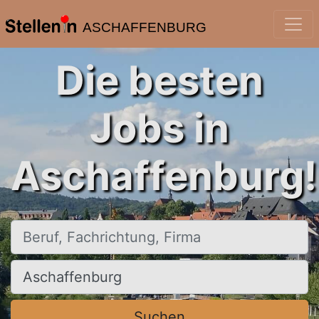
ASCHAFFENBURG
Die besten
Jobs in
Aschaffenburg!
Beruf, Fachrichtung, Firma
Ort, Stadt
Suchen