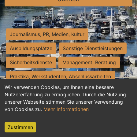
Journalismus, PR, Medien, Kultur
Ausbildungsplätze
Sonstige Dienstleistungen
Sicherheitsdienste
Management, Beratung
Praktika, Werkstudenten, Abschlussarbeiten
Wir verwenden Cookies, um Ihnen eine bessere
Personalwesen
Assistenz, Sekretariat
Nutzererfahrung zu ermöglichen. Durch die Nutzung
unserer Webseite stimmen Sie unserer Verwendung
Hilfskräfte, Aushilfs- und Nebenjobs
von Cookies zu.
Mehr Informationen
Einkauf, Logistik, Materialwirtschaft
Zustimmen
Weiterbildung, Studium, duale Ausbildung