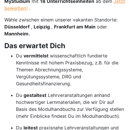
MyStudium
mit
18 Unterrichtseinheiten
ab dem
Jetzt
bewerben!
.
Wähle zwischen einem unserer vakanten Standorte:
Düsseldorf
,
Leipzig
,
Frankfurt am Main
oder
Mannheim.
Das erwartet Dich
Du
vermittelst
wissenschaftlich fundierte
Kenntnisse mit hohem Praxisbezug, z.B. für die
Themen Abrechnungssysteme,
Vergütungssysteme, DRG und
Gesundheitsfinanzierung.
Du
gestaltest
Lehrveranstaltungen anhand
hochwertiger Lernmaterialien, die wir Dir auf
Basis des Modulhandbuchs zur Verfügung stellen
(mehr Einblicke findest Du im Modulhandbuch).
Du
leitest
praxisnahe Lehrveranstaltungen und