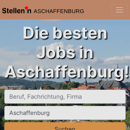
ASCHAFFENBURG
Die besten
Jobs in
Aschaffenburg!
Beruf, Fachrichtung, Firma
Ort, Stadt
Suchen