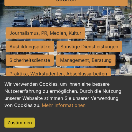
Journalismus, PR, Medien, Kultur
Ausbildungsplätze
Sonstige Dienstleistungen
Sicherheitsdienste
Management, Beratung
Praktika, Werkstudenten, Abschlussarbeiten
Wir verwenden Cookies, um Ihnen eine bessere
Personalwesen
Assistenz, Sekretariat
Nutzererfahrung zu ermöglichen. Durch die Nutzung
unserer Webseite stimmen Sie unserer Verwendung
Hilfskräfte, Aushilfs- und Nebenjobs
von Cookies zu.
Mehr Informationen
Einkauf, Logistik, Materialwirtschaft
Zustimmen
Weiterbildung, Studium, duale Ausbildung