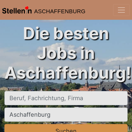
ASCHAFFENBURG
Die besten
Jobs in
Aschaffenburg!
Beruf, Fachrichtung, Firma
Ort, Stadt
Suchen