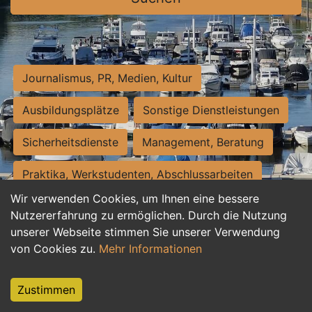
Journalismus, PR, Medien, Kultur
Ausbildungsplätze
Sonstige Dienstleistungen
Sicherheitsdienste
Management, Beratung
Praktika, Werkstudenten, Abschlussarbeiten
Wir verwenden Cookies, um Ihnen eine bessere
Personalwesen
Assistenz, Sekretariat
Nutzererfahrung zu ermöglichen. Durch die Nutzung
unserer Webseite stimmen Sie unserer Verwendung
Hilfskräfte, Aushilfs- und Nebenjobs
von Cookies zu.
Mehr Informationen
Einkauf, Logistik, Materialwirtschaft
Zustimmen
Weiterbildung, Studium, duale Ausbildung