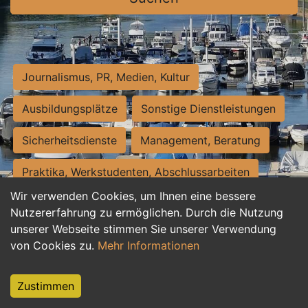
Journalismus, PR, Medien, Kultur
Ausbildungsplätze
Sonstige Dienstleistungen
Sicherheitsdienste
Management, Beratung
Praktika, Werkstudenten, Abschlussarbeiten
Wir verwenden Cookies, um Ihnen eine bessere
Personalwesen
Assistenz, Sekretariat
Nutzererfahrung zu ermöglichen. Durch die Nutzung
unserer Webseite stimmen Sie unserer Verwendung
Hilfskräfte, Aushilfs- und Nebenjobs
von Cookies zu.
Mehr Informationen
Einkauf, Logistik, Materialwirtschaft
Zustimmen
Weiterbildung, Studium, duale Ausbildung