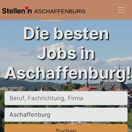
ASCHAFFENBURG
Die besten
Jobs in
Aschaffenburg!
Beruf, Fachrichtung, Firma
Ort, Stadt
Suchen