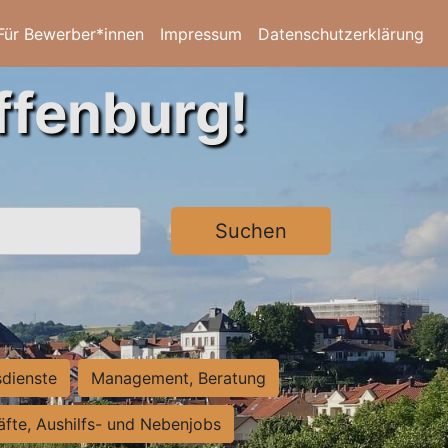
Für Bewerber*innen
Impressum
Datenschutzerklärung
ffenburg!
Suchen
sdienste
Management, Beratung
räfte, Aushilfs- und Nebenjobs