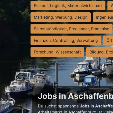
Einkauf, Logistik, Materialwirtschaft
W
Marketing, Werbung, Design
Ingenieu
Selbstständigkeit, Freelancer, Franchise
Finanzen, Controlling, Verwaltung
Öff
Forschung, Wissenschaft
Bildung, Erz
Jobs in Aschaffenbu
Du suchst spannende
Jobs in Aschaff
Arbeitsmarkt in Aschaffenburg ist viels