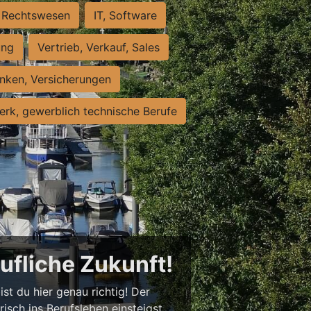
Rechtswesen
IT, Software
ung
Vertrieb, Verkauf, Sales
nken, Versicherungen
rk, gewerblich technische Berufe
rufliche Zukunft!
st du hier genau richtig! Der
isch ins Berufsleben einsteigst,