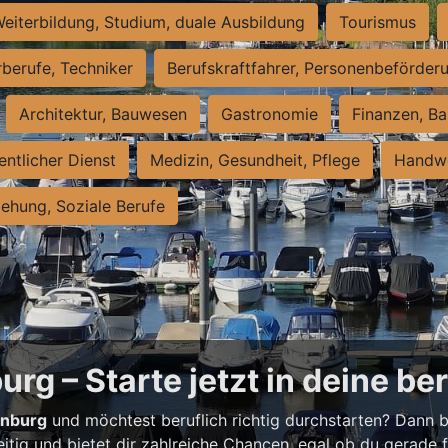
eiterbildung, Studium, duale Ausbildung
Tourismus
rberufe, Techniker
Berufskraftfahrer, Personenbeförder
Architektur, Bauwesen
Gastronomie
Finanzen, Ba
entlicher Dienst
Medizin, Gesundheit, Pflege
Handwe
iehung, Soziale Berufe
rg – Starte jetzt in deine be
enburg
und möchtest beruflich richtig durchstarten? Dann bi
eitig und bietet dir zahlreiche Chancen, egal ob du gerade fr