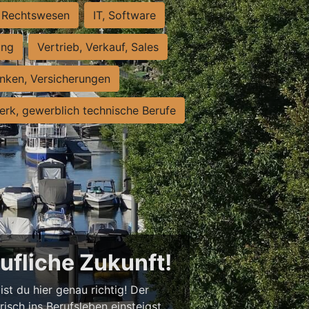
Rechtswesen
IT, Software
ung
Vertrieb, Verkauf, Sales
nken, Versicherungen
rk, gewerblich technische Berufe
rufliche Zukunft!
st du hier genau richtig! Der
isch ins Berufsleben einsteigst,