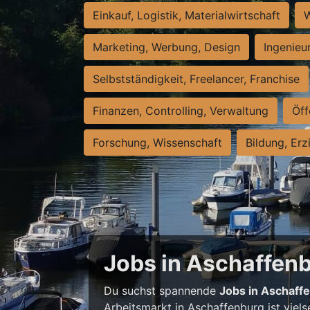
Einkauf, Logistik, Materialwirtschaft
W
Marketing, Werbung, Design
Ingenieu
Selbstständigkeit, Freelancer, Franchise
Finanzen, Controlling, Verwaltung
Öff
Forschung, Wissenschaft
Bildung, Erz
Jobs in Aschaffenbu
Du suchst spannende
Jobs in Aschaff
Arbeitsmarkt in Aschaffenburg ist viels