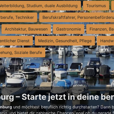
eiterbildung, Studium, duale Ausbildung
Tourismus
rberufe, Techniker
Berufskraftfahrer, Personenbeförder
Architektur, Bauwesen
Gastronomie
Finanzen, Ba
entlicher Dienst
Medizin, Gesundheit, Pflege
Handwe
iehung, Soziale Berufe
rg – Starte jetzt in deine be
enburg
und möchtest beruflich richtig durchstarten? Dann bi
eitig und bietet dir zahlreiche Chancen, egal ob du gerade fr