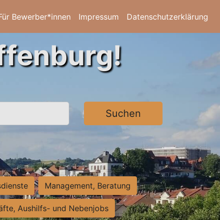
Für Bewerber*innen
Impressum
Datenschutzerklärung
ffenburg!
Suchen
sdienste
Management, Beratung
räfte, Aushilfs- und Nebenjobs