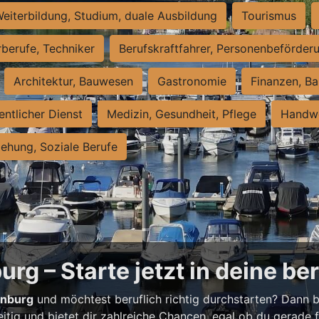
eiterbildung, Studium, duale Ausbildung
Tourismus
rberufe, Techniker
Berufskraftfahrer, Personenbeförder
Architektur, Bauwesen
Gastronomie
Finanzen, Ba
entlicher Dienst
Medizin, Gesundheit, Pflege
Handwe
iehung, Soziale Berufe
rg – Starte jetzt in deine be
enburg
und möchtest beruflich richtig durchstarten? Dann bi
eitig und bietet dir zahlreiche Chancen, egal ob du gerade fr