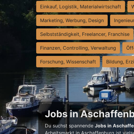
Einkauf, Logistik, Materialwirtschaft
W
Marketing, Werbung, Design
Ingenieu
Selbstständigkeit, Freelancer, Franchise
Finanzen, Controlling, Verwaltung
Öff
Forschung, Wissenschaft
Bildung, Erz
Jobs in Aschaffenbu
Du suchst spannende
Jobs in Aschaff
Arbeitsmarkt in Aschaffenburg ist viels