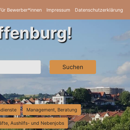
Für Bewerber*innen
Impressum
Datenschutzerklärung
ffenburg!
Suchen
sdienste
Management, Beratung
räfte, Aushilfs- und Nebenjobs