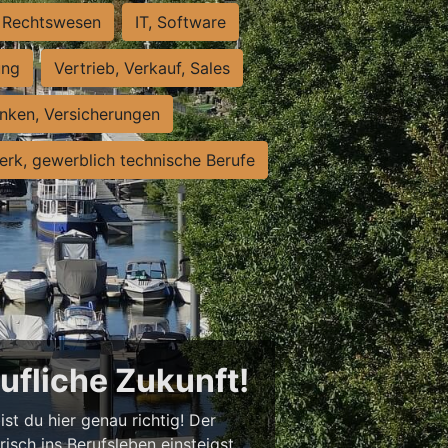
Rechtswesen
IT, Software
ung
Vertrieb, Verkauf, Sales
nken, Versicherungen
rk, gewerblich technische Berufe
rufliche Zukunft!
st du hier genau richtig! Der
isch ins Berufsleben einsteigst,