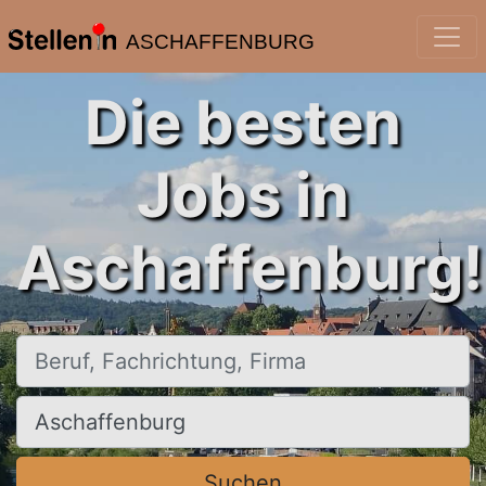
ASCHAFFENBURG
Die besten
Jobs in
Aschaffenburg!
Beruf, Fachrichtung, Firma
Ort, Stadt
Suchen