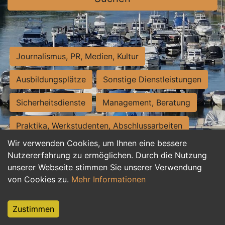
Journalismus, PR, Medien, Kultur
Ausbildungsplätze
Sonstige Dienstleistungen
Sicherheitsdienste
Management, Beratung
Praktika, Werkstudenten, Abschlussarbeiten
Wir verwenden Cookies, um Ihnen eine bessere
Personalwesen
Assistenz, Sekretariat
Nutzererfahrung zu ermöglichen. Durch die Nutzung
unserer Webseite stimmen Sie unserer Verwendung
Hilfskräfte, Aushilfs- und Nebenjobs
von Cookies zu.
Mehr Informationen
Einkauf, Logistik, Materialwirtschaft
Zustimmen
Weiterbildung, Studium, duale Ausbildung