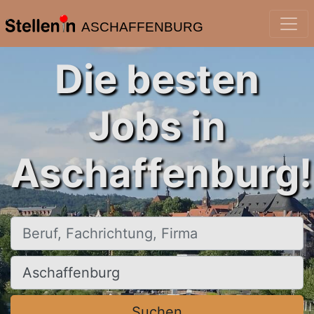
ASCHAFFENBURG
Die besten
Jobs in
Aschaffenburg!
Beruf, Fachrichtung, Firma
Ort, Stadt
Suchen