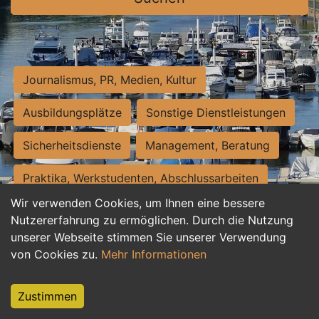
Journalismus, PR, Medien, Kultur
Ausbildungsplätze
Sonstige Dienstleistungen
Sicherheitsdienste
Management, Beratung
Praktika, Werkstudenten, Abschlussarbeiten
Wir verwenden Cookies, um Ihnen eine bessere
Personalwesen
Assistenz, Sekretariat
Nutzererfahrung zu ermöglichen. Durch die Nutzung
unserer Webseite stimmen Sie unserer Verwendung
Hilfskräfte, Aushilfs- und Nebenjobs
von Cookies zu.
Mehr Informationen
Einkauf, Logistik, Materialwirtschaft
Zustimmen
Weiterbildung, Studium, duale Ausbildung