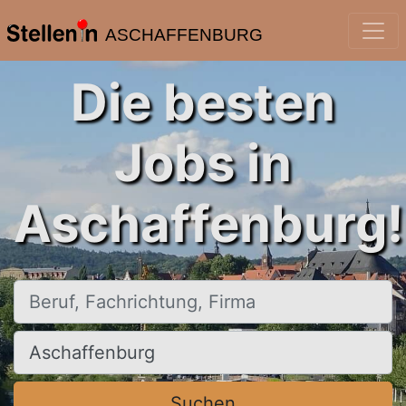
ASCHAFFENBURG
Die besten
Jobs in
Aschaffenburg!
Beruf, Fachrichtung, Firma
Ort, Stadt
Suchen