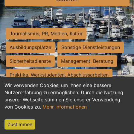
Journalismus, PR, Medien, Kultur
Ausbildungsplätze
Sonstige Dienstleistungen
Sicherheitsdienste
Management, Beratung
Praktika, Werkstudenten, Abschlussarbeiten
Wir verwenden Cookies, um Ihnen eine bessere
Personalwesen
Assistenz, Sekretariat
Nutzererfahrung zu ermöglichen. Durch die Nutzung
unserer Webseite stimmen Sie unserer Verwendung
Hilfskräfte, Aushilfs- und Nebenjobs
von Cookies zu.
Mehr Informationen
Einkauf, Logistik, Materialwirtschaft
Zustimmen
Weiterbildung, Studium, duale Ausbildung