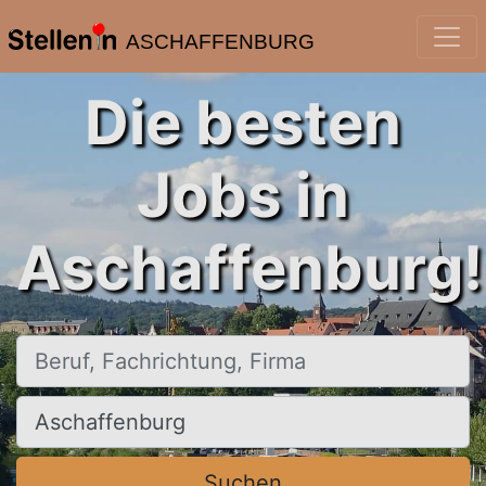
ASCHAFFENBURG
Die besten
Jobs in
Aschaffenburg!
Beruf, Fachrichtung, Firma
Ort, Stadt
Suchen