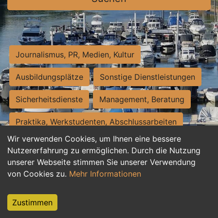
Journalismus, PR, Medien, Kultur
Ausbildungsplätze
Sonstige Dienstleistungen
Sicherheitsdienste
Management, Beratung
Praktika, Werkstudenten, Abschlussarbeiten
Wir verwenden Cookies, um Ihnen eine bessere
Personalwesen
Assistenz, Sekretariat
Nutzererfahrung zu ermöglichen. Durch die Nutzung
unserer Webseite stimmen Sie unserer Verwendung
Hilfskräfte, Aushilfs- und Nebenjobs
von Cookies zu.
Mehr Informationen
Einkauf, Logistik, Materialwirtschaft
Zustimmen
Weiterbildung, Studium, duale Ausbildung